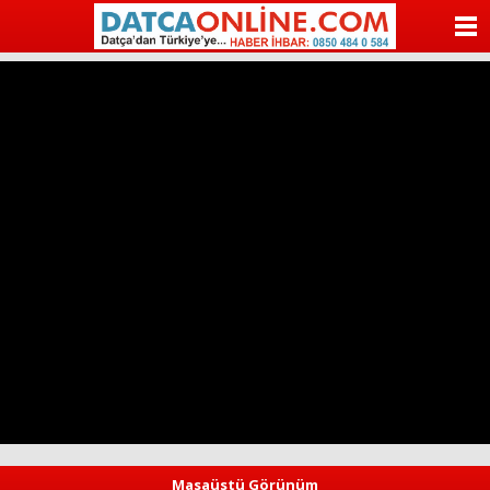
ANASAYFA
KATEGORİLER
YAZARLAR
ANKETLER
FOTO GALERİ
VİDEO GALERİ
KÜNYE
İLETİŞİM
Masaüstü Görünüm