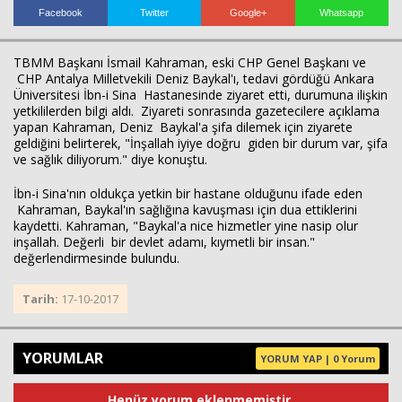
Facebook
Twitter
Google+
Whatsapp
TBMM Başkanı İsmail Kahraman, eski CHP Genel Başkanı ve
CHP Antalya Milletvekili Deniz Baykal'ı, tedavi gördüğü Ankara
Üniversitesi İbn-i Sina Hastanesinde ziyaret etti, durumuna ilişkin
yetkililerden bilgi aldı. Ziyareti sonrasında gazetecilere açıklama
yapan Kahraman, Deniz Baykal'a şifa dilemek için ziyarete
Haberin Doğru Adresi.
geldiğini belirterek, "İnşallah iyiye doğru giden bir durum var, şifa
ve sağlık diliyorum." diye konuştu.
İbn-i Sina'nın oldukça yetkin bir hastane olduğunu ifade eden
Kahraman, Baykal'ın sağlığına kavuşması için dua ettiklerini
kaydetti. Kahraman, "Baykal'a nice hizmetler yine nasip olur
inşallah. Değerli bir devlet adamı, kıymetli bir insan."
değerlendirmesinde bulundu.
Tarih:
17-10-2017
YORUMLAR
YORUM YAP | 0 Yorum
Henüz yorum eklenmemiştir.