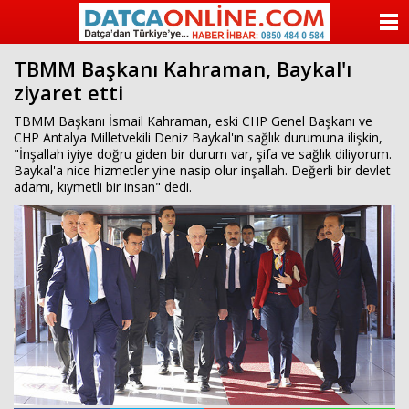
ANASAYFA
TBMM Başkanı Kahraman, Baykal'ı
KATEGORİLER
ziyaret etti
YAZARLAR
TBMM Başkanı İsmail Kahraman, eski CHP Genel Başkanı ve
CHP Antalya Milletvekili Deniz Baykal'ın sağlık durumuna ilişkin,
"İnşallah iyiye doğru giden bir durum var, şifa ve sağlık diliyorum.
ANKETLER
Baykal'a nice hizmetler yine nasip olur inşallah. Değerli bir devlet
adamı, kıymetli bir insan" dedi.
FOTO GALERİ
VİDEO GALERİ
KÜNYE
İLETİŞİM